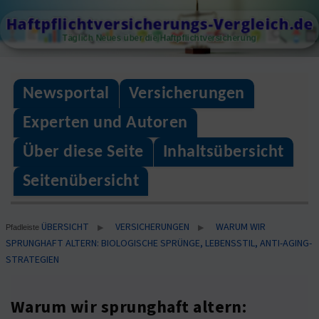
Skip
Haftpflichtversicherungs-Vergleich.de
to
Täglich Neues über die Haftpflichtversicherung
content
Newsportal
Versicherungen
Experten und Autoren
Über diese Seite
Inhaltsübersicht
Seitenübersicht
ÜBERSICHT
VERSICHERUNGEN
WARUM WIR
▶
▶
Pfadleiste
SPRUNGHAFT ALTERN: BIOLOGISCHE SPRÜNGE, LEBENSSTIL, ANTI-AGING-
STRATEGIEN
Warum wir sprunghaft altern: