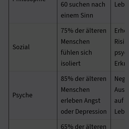
60 suchen nach
Lebe
einem Sinn
75% der älteren
Erhö
Menschen
Risik
Sozial
fühlen sich
psyc
isoliert
Erkr
85% der älteren
Nega
Menschen
Ausw
Psyche
erleben Angst
auf d
oder Depression
Lebe
65% der älteren