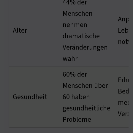
44% der
Menschen
Anpa
nehmen
Alter
Leben
dramatische
notw
Veränderungen
wahr
60% der
Erhö
Menschen über
Beda
Gesundheit
60 haben
medi
gesundheitliche
Vers
Probleme