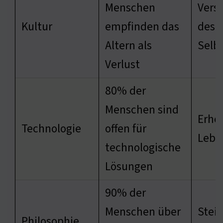
Menschen
Vers
Kultur
empfinden das
des 
Altern als
Selb
Verlust
80% der
Menschen sind
Erhö
Technologie
offen für
Lebe
technologische
Lösungen
90% der
Menschen über
Stei
Philosophie