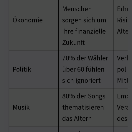
Menschen
Erhö
Ökonomie
sorgen sich um
Risik
ihre finanzielle
Alte
Zukunft
70% der Wähler
Verlu
Politik
über 60 fühlen
polit
sich ignoriert
Mitb
80% der Songs
Emot
Musik
thematisieren
Vera
das Altern
des 