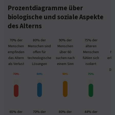
Prozentdiagramme über
biologische und soziale Aspekte
des Alterns
70% der
80% der
90% der
75% der
8
Menschen
Menschen sind
Menschen
älteren
ä
empfinden
offen für
über 60
Menschen
Me
das Altern
technologische
suchen nach
fühlen sich
erle
als Verlust
Lösungen
einem Sinn
isoliert
Dep
70%
80%
90%
75%
65% der
70% der
80% der
44% der
6