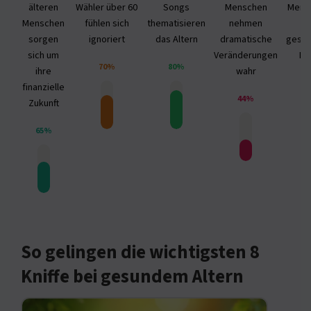
älteren
Wähler über 60
Songs
Menschen
Mens
Menschen
fühlen sich
thematisieren
nehmen
60
sorgen
ignoriert
das Altern
dramatische
gesun
sich um
Veränderungen
Pr
70%
80%
ihre
wahr
finanzielle
44%
Zukunft
65%
So gelingen die wichtigsten 8
Kniffe bei gesundem Altern