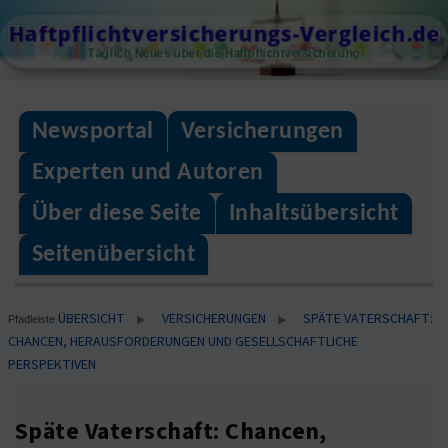
Skip
Haftpflichtversicherungs-Vergleich.de
to
Täglich Neues über die Haftpflichtversicherung
content
Newsportal
Versicherungen
Experten und Autoren
Über diese Seite
Inhaltsübersicht
Seitenübersicht
ÜBERSICHT
VERSICHERUNGEN
SPÄTE VATERSCHAFT:
▶
▶
Pfadleiste
CHANCEN, HERAUSFORDERUNGEN UND GESELLSCHAFTLICHE
PERSPEKTIVEN
Späte Vaterschaft: Chancen,