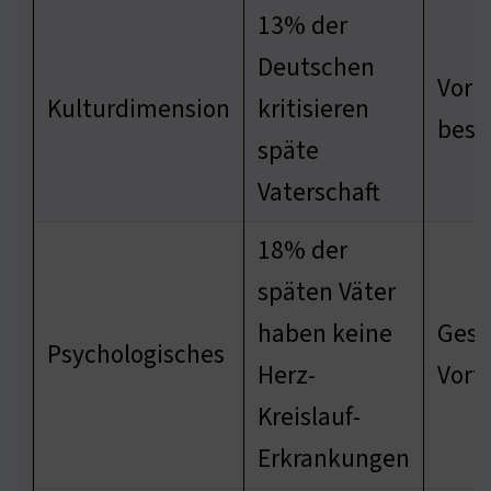
13% der
Deutschen
Voru
Kulturdimension
kritisieren
best
späte
Vaterschaft
18% der
späten Väter
haben keine
Gesu
Psychologisches
Herz-
Vorte
Kreislauf-
Erkrankungen