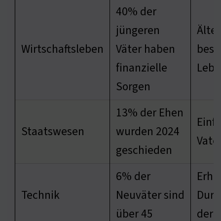
40% der
jüngeren
Älte
Wirtschaftsleben
Väter haben
bess
finanzielle
Lebe
Sorgen
13% der Ehen
Einfl
Staatswesen
wurden 2024
Vate
geschieden
6% der
Erhö
Technik
Neuväter sind
Durc
über 45
der 