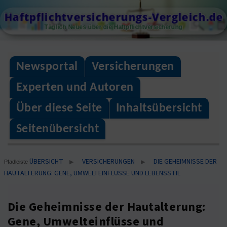
Skip
Haftpflichtversicherungs-Vergleich.de
to
Täglich Neues über die Haftpflichtversicherung
content
Newsportal
Versicherungen
Experten und Autoren
Über diese Seite
Inhaltsübersicht
Seitenübersicht
ÜBERSICHT
VERSICHERUNGEN
DIE GEHEIMNISSE DER
▶
▶
Pfadleiste
HAUTALTERUNG: GENE, UMWELTEINFLÜSSE UND LEBENSSTIL
Die Geheimnisse der Hautalterung:
Gene, Umwelteinflüsse und