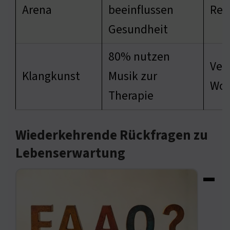
Arena
beeinflussen
Ref
Gesundheit
80% nutzen
Ver
Klangkunst
Musik zur
Woh
Therapie
Wiederkehrende Rückfragen zu
Lebenserwartung
▬