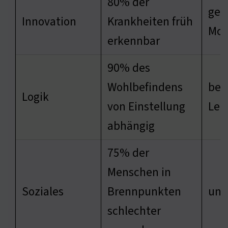
80% der
ger
Innovation
Krankheiten früh
Mor
erkennbar
90% des
Wohlbefindens
bew
Logik
von Einstellung
Leb
abhängig
75% der
Menschen in
Soziales
Brennpunkten
ung
schlechter