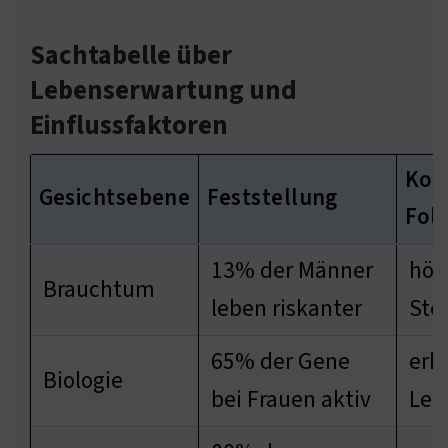
Sachtabelle über
Lebenserwartung und
Einflussfaktoren
Kon
Gesichtsebene
Feststellung
Fol
13% der Männer
höh
Brauchtum
leben riskanter
Ste
65% der Gene
erh
Biologie
bei Frauen aktiv
Leb