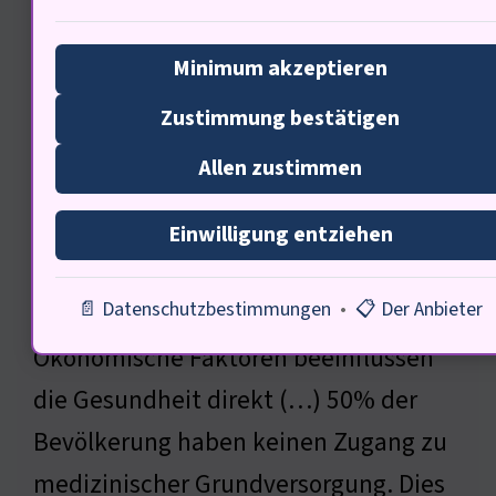
Ökonomische Aspekte der
Minimum akzeptieren
Gesundheitsversorgung
Zustimmung bestätigen
Allen zustimmen
Einwilligung entziehen
📄 Datenschutzbestimmungen
•
📋 Der Anbieter
Ökonomische Faktoren beeinflussen
die Gesundheit direkt (…) 50% der
Bevölkerung haben keinen Zugang zu
medizinischer Grundversorgung. Dies