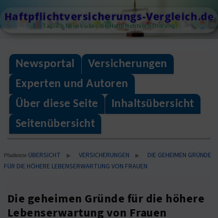
Skip
Haftpflichtversicherungs-Vergleich.de
to
Täglich Neues über die Haftpflichtversicherung
content
Newsportal
Versicherungen
Experten und Autoren
Über diese Seite
Inhaltsübersicht
Seitenübersicht
ÜBERSICHT
VERSICHERUNGEN
DIE GEHEIMEN GRÜNDE
▶
▶
Pfadleiste
FÜR DIE HÖHERE LEBENSERWARTUNG VON FRAUEN
Die geheimen Gründe für die höhere
Lebenserwartung von Frauen