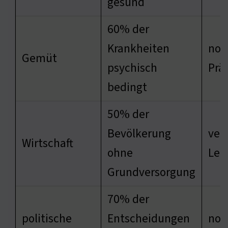
gesund
60% der
Krankheiten
not
Gemüt
psychisch
Prä
bedingt
50% der
Bevölkerung
ver
Wirtschaft
ohne
Leb
Grundversorgung
70% der
politische
Entscheidungen
not